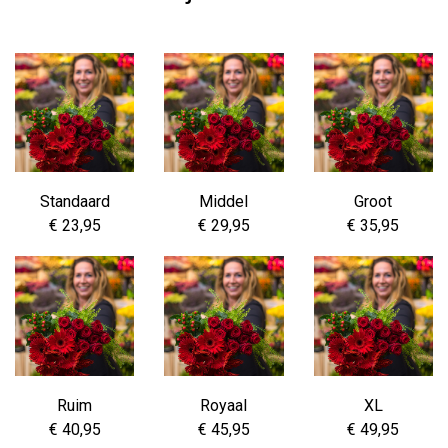
Standaard
Middel
Groot
€ 23,95
€ 29,95
€ 35,95
Ruim
Royaal
XL
€ 40,95
€ 45,95
€ 49,95